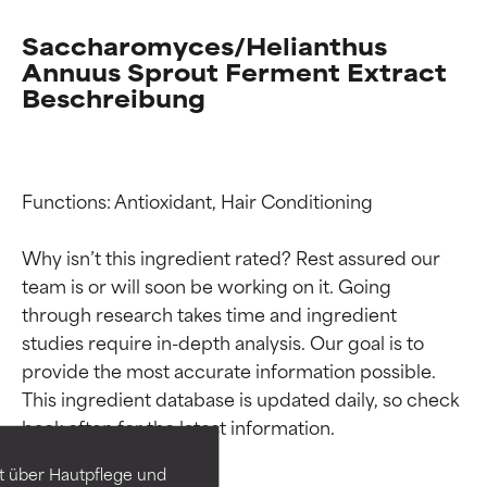
Saccharomyces/Helianthus
Annuus Sprout Ferment Extract
Beschreibung
Functions: Antioxidant, Hair Conditioning

Why isn’t this ingredient rated? Rest assured our 
team is or will soon be working on it. Going 
through research takes time and ingredient 
studies require in-depth analysis. Our goal is to 
Bewertung der
Bewertung der
provide the most accurate information possible. 
Inhaltsstoffe
Inhaltsstoffe
This ingredient database is updated daily, so check 
SEHR GUT
SEHR GUT
t über Hautpflege und
Erwiesen und durch
Erwiesen und durch