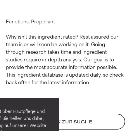
Functions: Propellant

Why isn’t this ingredient rated? Rest assured our 
team is or will soon be working on it. Going 
through research takes time and ingredient 
studies require in-depth analysis. Our goal is to 
provide the most accurate information possible. 
This ingredient database is updated daily, so check 
Bewertung der
Bewertung der
Inhaltsstoffe
Inhaltsstoffe
SEHR GUT
SEHR GUT
t über Hautpflege und
Erwiesen und durch
Erwiesen und durch
 Sie helfen uns dabei,
unabhängige Studien belegt.
unabhängige Studien belegt.
ZURÜCK ZUR SUCHE
ng auf unserer Website
Hervorragender Wirkstoff für
Hervorragender Wirkstoff für