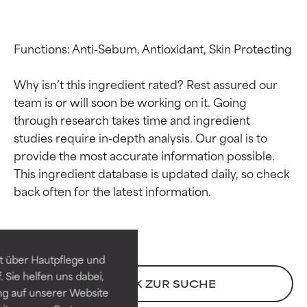
Functions: Anti-Sebum, Antioxidant, Skin Protecting

Why isn’t this ingredient rated? Rest assured our 
team is or will soon be working on it. Going 
through research takes time and ingredient 
studies require in-depth analysis. Our goal is to 
provide the most accurate information possible. 
This ingredient database is updated daily, so check 
Bewertung der
Bewertung der
Inhaltsstoffe
Inhaltsstoffe
SEHR GUT
SEHR GUT
t über Hautpflege und
Erwiesen und durch
Erwiesen und durch
 Sie helfen uns dabei,
unabhängige Studien belegt.
unabhängige Studien belegt.
ZURÜCK ZUR SUCHE
ng auf unserer Website
Hervorragender Wirkstoff für
Hervorragender Wirkstoff für