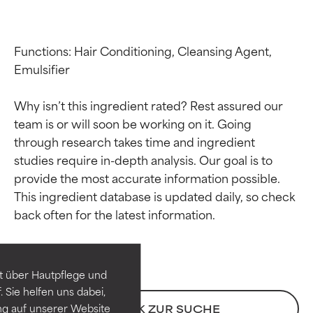
Functions: Hair Conditioning, Cleansing Agent, 
Emulsifier

Why isn’t this ingredient rated? Rest assured our 
team is or will soon be working on it. Going 
through research takes time and ingredient 
studies require in-depth analysis. Our goal is to 
provide the most accurate information possible. 
Bewertung der
Bewertung der
This ingredient database is updated daily, so check 
Inhaltsstoffe
Inhaltsstoffe
SEHR GUT
SEHR GUT
t über Hautpflege und
Erwiesen und durch
Erwiesen und durch
 Sie helfen uns dabei,
unabhängige Studien belegt.
unabhängige Studien belegt.
ng auf unserer Website
ZURÜCK ZUR SUCHE
Hervorragender Wirkstoff für
Hervorragender Wirkstoff für