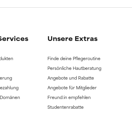
it hatten, die
it hatten, die
Services
Unsere Extras
dukten
Finde deine Pflegeroutine
Persönliche Hautberatung
ferung
Angebote und Rabatte
Bezahlung
Angebote für Mitglieder
e Domänen
Freund:in empfehlen
Studentenrabatte