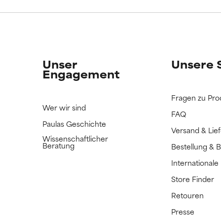
ERTET
ERTET
n Inhaltsstoff noch nicht eingestuft, da wir noch keine Gelegenhe
n Inhaltsstoff noch nicht eingestuft, da wir noch keine Gelegenhe
bnisse zu prüfen.
bnisse zu prüfen.
Unser
Unsere 
Engagement
Fragen zu Pro
Wer wir sind
FAQ
Paulas Geschichte
Versand & Lie
Wissenschaftlicher
Beratung
Bestellung & 
International
Store Finder
Retouren
Presse