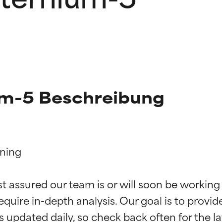
um-5 Beschreibung
ning

g der Inhaltsstoffe
g der Inhaltsstoffe
st assured our team is or will soon be working
equire in-depth analysis. Our goal is to provi