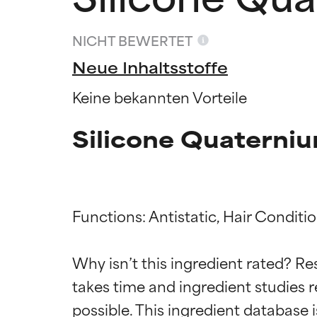
NICHT BEWERTET
Neue Inhaltsstoffe
Keine bekannten Vorteile
Silicone Quaterni
Functions: Antistatic, Hair Conditio
Bewertun
Bewertun
Why isn’t this ingredient rated? Re
takes time and ingredient studies r
SEHR GUT
SEHR GUT