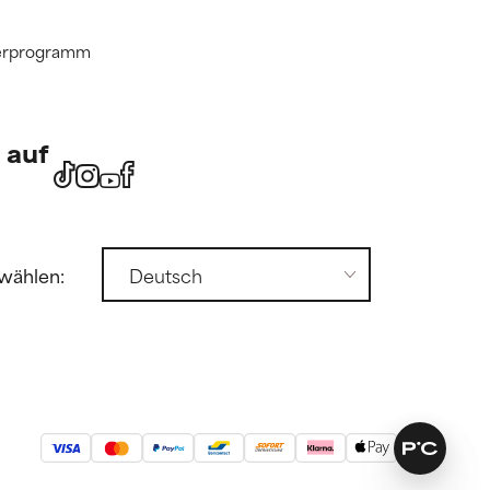
tnerprogramm
 auf
wählen: