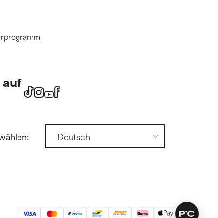
tnerprogramm
 auf
wählen: