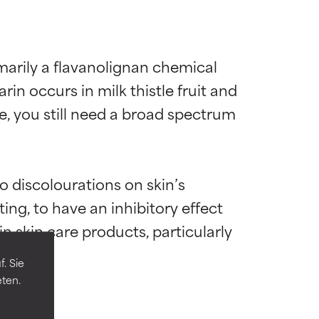
rily a flavanolignan chemical 
n occurs in milk thistle fruit and 
se, you still need a broad spectrum 
to discolourations on skin’s 
die meisten
die meisten
ing, to have an inhibitory effect 
n skin care products, particularly 
mel.
mel.
. Sie
eten.
 andere
 andere
n