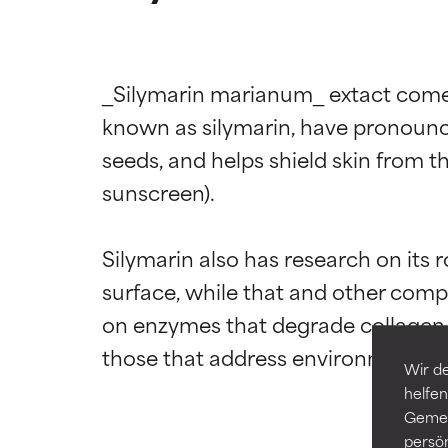
_Silymarin marianum_ extact come
known as silymarin, have pronounced
Bewertun
Bewertun
seeds, and helps shield skin from th
sunscreen).

SEHR GUT
SEHR GUT
Silymarin also has research on its r
Erwiesen und du
Erwiesen und du
Hauttypen und 
Hauttypen und 
surface, while that and other compou
on enzymes that degrade collagen. In
GUT
GUT
Notwendig zur V
Notwendig zur V
Wir de
helfen
DURCHSCH
DURCHSCH
Gemei
Im Allgemeinen 
Im Allgemeinen 
persö