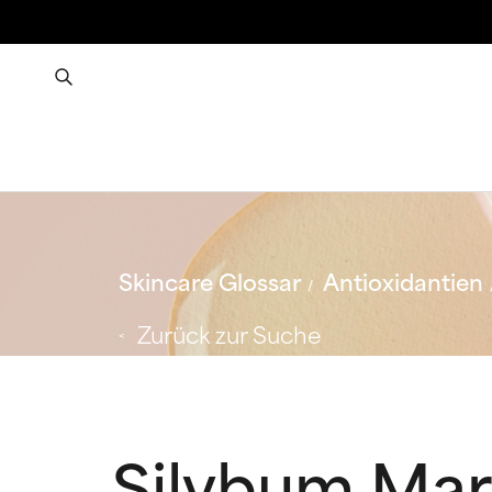
Skincare Glossar
Antioxidantien
Zurück zur Suche
Silybum Mar