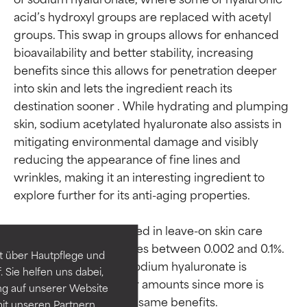
acid’s hydroxyl groups are replaced with acetyl 
groups. This swap in groups allows for enhanced 
bioavailability and better stability, increasing 
benefits since this allows for penetration deeper 
into skin and lets the ingredient reach its 
destination sooner . While hydrating and plumping 
skin, sodium acetylated hyaluronate also assists in 
mitigating environmental damage and visibly 
reducing the appearance of fine lines and 
wrinkles, making it an interesting ingredient to 
Bewertung der
Bewertung der
explore further for its anti-aging properties.

Inhaltsstoffe
Inhaltsstoffe
It’s most commonly used in leave-on skin care 
SEHR GUT
SEHR GUT
products in percentages between 0.002 and 0.1%. 
t über Hautpflege und
Erwiesen und durch
Erwiesen und durch
In contrast, “regular” sodium hyaluronate is 
 Sie helfen uns dabei,
unabhängige Studien belegt.
unabhängige Studien belegt.
typically used in higher amounts since more is 
ng auf unserer Website
Hervorragender Wirkstoff für
Hervorragender Wirkstoff für
it unseren Partnern
die meisten Hauttypen und -
die meisten Hauttypen und -