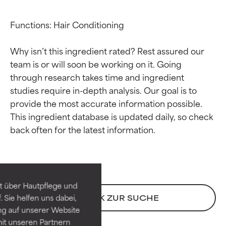
Functions: Hair Conditioning

Why isn’t this ingredient rated? Rest assured our 
team is or will soon be working on it. Going 
through research takes time and ingredient 
studies require in-depth analysis. Our goal is to 
provide the most accurate information possible. 
This ingredient database is updated daily, so check 
Bewertung der
Bewertung der
Inhaltsstoffe
Inhaltsstoffe
SEHR GUT
SEHR GUT
t über Hautpflege und
Erwiesen und durch
Erwiesen und durch
 Sie helfen uns dabei,
ZURÜCK ZUR SUCHE
unabhängige Studien belegt.
unabhängige Studien belegt.
ng auf unserer Website
Hervorragender Wirkstoff für
Hervorragender Wirkstoff für
it unseren Partnern
die meisten Hauttypen und -
die meisten Hauttypen und -