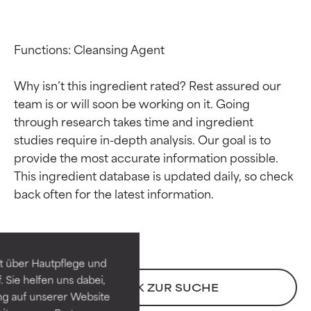
Functions: Cleansing Agent

Why isn’t this ingredient rated? Rest assured our 
team is or will soon be working on it. Going 
through research takes time and ingredient 
studies require in-depth analysis. Our goal is to 
provide the most accurate information possible. 
This ingredient database is updated daily, so check 
Bewertung der
Bewertung der
Inhaltsstoffe
Inhaltsstoffe
SEHR GUT
SEHR GUT
t über Hautpflege und
Erwiesen und durch
Erwiesen und durch
 Sie helfen uns dabei,
unabhängige Studien belegt.
unabhängige Studien belegt.
ZURÜCK ZUR SUCHE
ng auf unserer Website
Hervorragender Wirkstoff für
Hervorragender Wirkstoff für