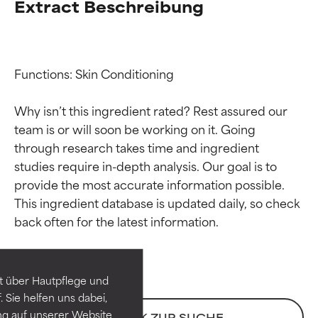
Extract Beschreibung
Functions: Skin Conditioning

Why isn’t this ingredient rated? Rest assured our 
team is or will soon be working on it. Going 
through research takes time and ingredient 
studies require in-depth analysis. Our goal is to 
provide the most accurate information possible. 
Bewertung der
Bewertung der
This ingredient database is updated daily, so check 
Inhaltsstoffe
Inhaltsstoffe
SEHR GUT
SEHR GUT
t über Hautpflege und
Erwiesen und durch
Erwiesen und durch
 Sie helfen uns dabei,
unabhängige Studien belegt.
unabhängige Studien belegt.
ng auf unserer Website
ZURÜCK ZUR SUCHE
Hervorragender Wirkstoff für
Hervorragender Wirkstoff für