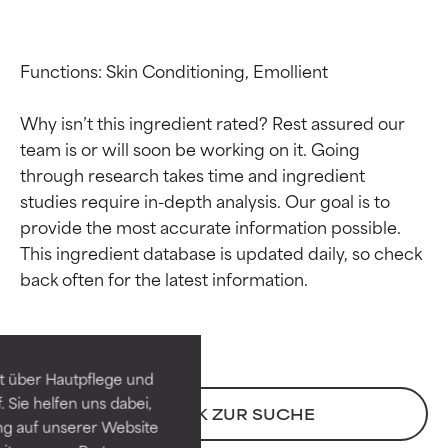
Functions: Skin Conditioning, Emollient

Why isn’t this ingredient rated? Rest assured our 
team is or will soon be working on it. Going 
through research takes time and ingredient 
studies require in-depth analysis. Our goal is to 
provide the most accurate information possible. 
This ingredient database is updated daily, so check 
Bewertung der
Bewertung der
Inhaltsstoffe
Inhaltsstoffe
SEHR GUT
SEHR GUT
t über Hautpflege und
Erwiesen und durch
Erwiesen und durch
 Sie helfen uns dabei,
unabhängige Studien belegt.
unabhängige Studien belegt.
ZURÜCK ZUR SUCHE
ng auf unserer Website
Hervorragender Wirkstoff für
Hervorragender Wirkstoff für