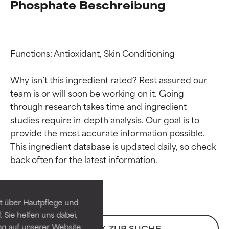
Phosphate Beschreibung
Functions: Antioxidant, Skin Conditioning

Why isn’t this ingredient rated? Rest assured our 
team is or will soon be working on it. Going 
through research takes time and ingredient 
studies require in-depth analysis. Our goal is to 
provide the most accurate information possible. 
Bewertung der
Bewertung der
This ingredient database is updated daily, so check 
Inhaltsstoffe
Inhaltsstoffe
SEHR GUT
SEHR GUT
t über Hautpflege und
Erwiesen und durch
Erwiesen und durch
 Sie helfen uns dabei,
unabhängige Studien belegt.
unabhängige Studien belegt.
ng auf unserer Website
ZURÜCK ZUR SUCHE