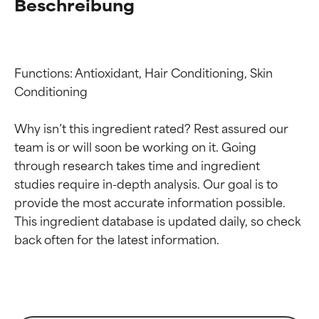
Beschreibung
Functions: Antioxidant, Hair Conditioning, Skin 
Conditioning

Why isn’t this ingredient rated? Rest assured our 
team is or will soon be working on it. Going 
through research takes time and ingredient 
studies require in-depth analysis. Our goal is to 
provide the most accurate information possible. 
Bewertung der
Bewertung der
This ingredient database is updated daily, so check 
Inhaltsstoffe
Inhaltsstoffe
SEHR GUT
SEHR GUT
Erwiesen und durch
Erwiesen und durch
unabhängige Studien belegt.
unabhängige Studien belegt.