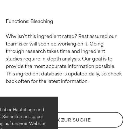
Functions: Bleaching

Why isn’t this ingredient rated? Rest assured our 
team is or will soon be working on it. Going 
through research takes time and ingredient 
studies require in-depth analysis. Our goal is to 
provide the most accurate information possible. 
This ingredient database is updated daily, so check 
Bewertung der
Bewertung der
Inhaltsstoffe
Inhaltsstoffe
SEHR GUT
SEHR GUT
t über Hautpflege und
Erwiesen und durch
Erwiesen und durch
 Sie helfen uns dabei,
unabhängige Studien belegt.
unabhängige Studien belegt.
ZURÜCK ZUR SUCHE
ng auf unserer Website
Hervorragender Wirkstoff für
Hervorragender Wirkstoff für