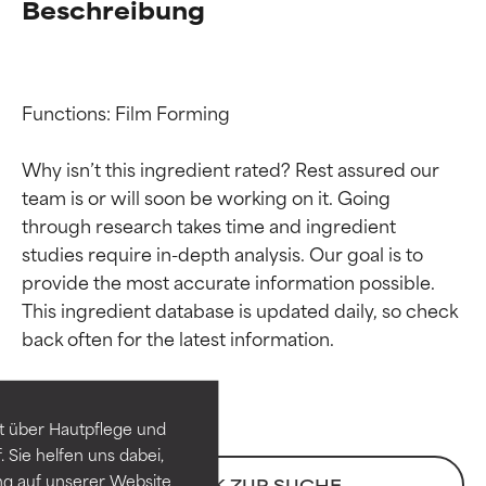
Beschreibung
Functions: Film Forming

Why isn’t this ingredient rated? Rest assured our 
team is or will soon be working on it. Going 
through research takes time and ingredient 
studies require in-depth analysis. Our goal is to 
provide the most accurate information possible. 
Bewertung der
Bewertung der
This ingredient database is updated daily, so check 
Inhaltsstoffe
Inhaltsstoffe
SEHR GUT
SEHR GUT
t über Hautpflege und
Erwiesen und durch
Erwiesen und durch
 Sie helfen uns dabei,
unabhängige Studien belegt.
unabhängige Studien belegt.
ng auf unserer Website
ZURÜCK ZUR SUCHE
Hervorragender Wirkstoff für
Hervorragender Wirkstoff für