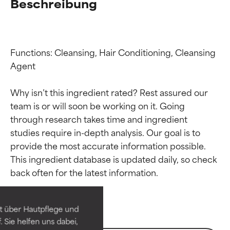
Beschreibung
Functions: Cleansing, Hair Conditioning, Cleansing 
Agent

Why isn’t this ingredient rated? Rest assured our 
team is or will soon be working on it. Going 
through research takes time and ingredient 
studies require in-depth analysis. Our goal is to 
provide the most accurate information possible. 
Bewertung der
Bewertung der
This ingredient database is updated daily, so check 
Inhaltsstoffe
Inhaltsstoffe
SEHR GUT
SEHR GUT
t über Hautpflege und
Erwiesen und durch
Erwiesen und durch
 Sie helfen uns dabei,
unabhängige Studien belegt.
unabhängige Studien belegt.