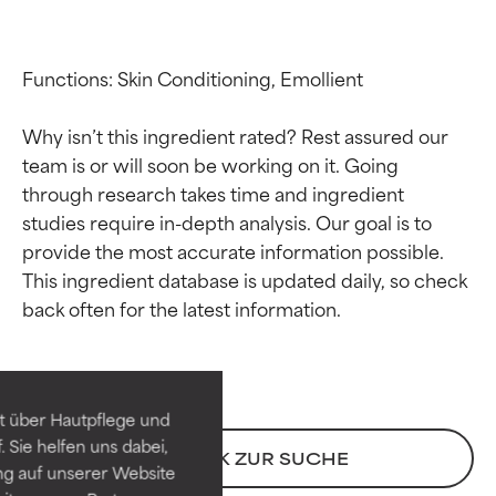
Functions: Skin Conditioning, Emollient

Why isn’t this ingredient rated? Rest assured our 
team is or will soon be working on it. Going 
through research takes time and ingredient 
studies require in-depth analysis. Our goal is to 
provide the most accurate information possible. 
This ingredient database is updated daily, so check 
Bewertung der
Bewertung der
Inhaltsstoffe
Inhaltsstoffe
SEHR GUT
SEHR GUT
t über Hautpflege und
Erwiesen und durch
Erwiesen und durch
 Sie helfen uns dabei,
unabhängige Studien belegt.
unabhängige Studien belegt.
ZURÜCK ZUR SUCHE
ng auf unserer Website
Hervorragender Wirkstoff für
Hervorragender Wirkstoff für