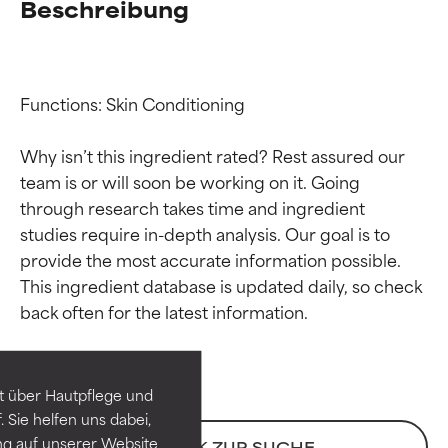
Beschreibung
Functions: Skin Conditioning

Why isn’t this ingredient rated? Rest assured our 
team is or will soon be working on it. Going 
through research takes time and ingredient 
studies require in-depth analysis. Our goal is to 
provide the most accurate information possible. 
Bewertung der
Bewertung der
This ingredient database is updated daily, so check 
Inhaltsstoffe
Inhaltsstoffe
SEHR GUT
SEHR GUT
t über Hautpflege und
Erwiesen und durch
Erwiesen und durch
 Sie helfen uns dabei,
unabhängige Studien belegt.
unabhängige Studien belegt.
ng auf unserer Website
ZURÜCK ZUR SUCHE
Hervorragender Wirkstoff für
Hervorragender Wirkstoff für