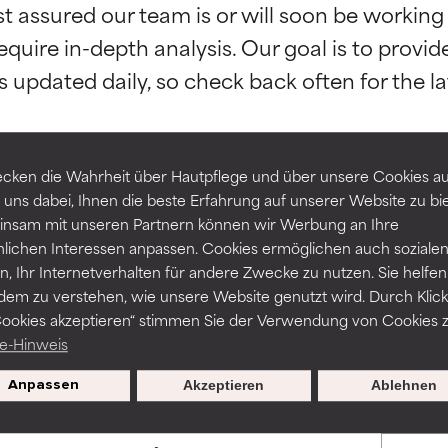
st assured our team is or will soon be working
equire in-depth analysis. Our goal is to provi
rch unabhängige Studien belegt. Hervorragender Wirkstoff für 
rch unabhängige Studien belegt. Hervorragender Wirkstoff für 
-probleme.
-probleme.
erbesserung der Textur, Stabilität oder Tiefenwirkung einer For
erbesserung der Textur, Stabilität oder Tiefenwirkung einer For
cken die Wahrheit über Hautpflege und über unsere Cookies auf
 uns dabei, Ihnen die beste Erfahrung auf unserer Website zu bi
NITTLICH
NITTLICH
ZURÜCK ZUR SUCHE
nsam mit unseren Partnern können wir Werbung an Ihre
nicht irritierend, kann aber auch ästhetische, Haltbarkeits- oder
nicht irritierend, kann aber auch ästhetische, Haltbarkeits- oder
nlichen Interessen anpassen. Cookies ermöglichen auch soziale
sen, die die Verwendbarkeit einschränken.
sen, die die Verwendbarkeit einschränken.
, Ihr Internetverhalten für andere Zwecke zu nutzen. Sie helfen
dem zu verstehen, wie unsere Website genutzt wird. Durch Klick
Cookies akzeptieren“ stimmen Sie der Verwendung von Cookies z
ssar werden wissenschaftliche Studien herangezogen, die durch
Gefahr von Hautreizungen. Das Risiko wächst, wenn es mit ande
Gefahr von Hautreizungen. Das Risiko wächst, wenn es mit ande
e-Hinweis
und Verfügbarkeiten variieren je nach Land und Region.
haltsstoffen kombiniert wird.
haltsstoffen kombiniert wird.
Anpassen
Akzeptieren
Ablehnen
HT
HT
en, Entzündungen, Trockenheit etc. verursachen. Kann bei besti
en, Entzündungen, Trockenheit etc. verursachen. Kann bei besti