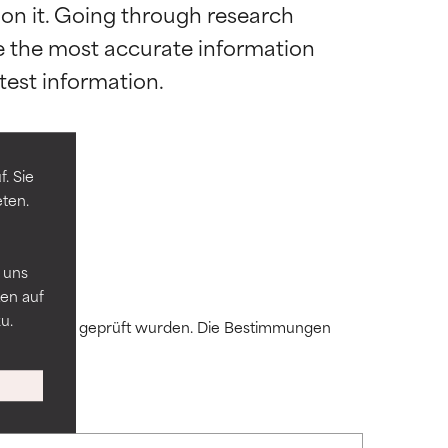
 on it. Going through research 
de the most accurate information 
die meisten
die meisten
mel.
mel.
. Sie
eten.
 andere
 andere
n
 uns
en auf
u.
 Expert:innen geprüft wurden. Die Bestimmungen
ren
ren
mmten
mmten