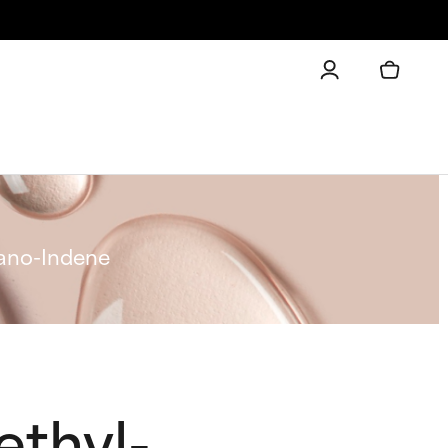
hano-Indene
ethyl-