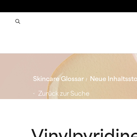
Skincare Glossar
Neue Inhaltssto
Zurück zur Suche
Vinylpyridin