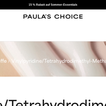
15 % Rabatt auf Sommer-Essentials
ffe
Vinylpyridine/Tetrahydrodimethyl-Met
e/Tetrahydrodim