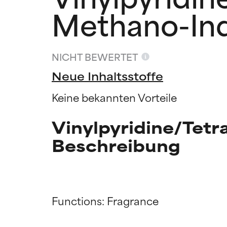
Methano-In
NICHT BEWERTET
Neue Inhaltsstoffe
Keine bekannten Vorteile
Vinylpyridine/Tet
Beschreibung
Functions: Fragrance

Bewertun
Bewertun