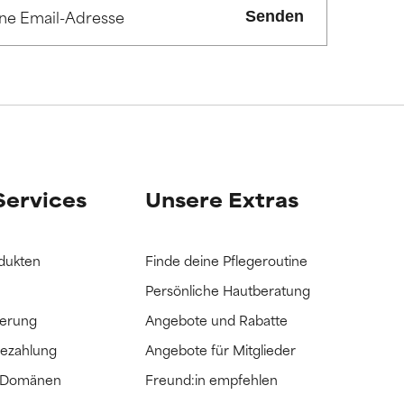
ss es hilft.
ss es hilft.
Senden
it hatten, die
it hatten, die
Services
Unsere Extras
dukten
Finde deine Pflegeroutine
Persönliche Hautberatung
ferung
Angebote und Rabatte
Bezahlung
Angebote für Mitglieder
e Domänen
Freund:in empfehlen