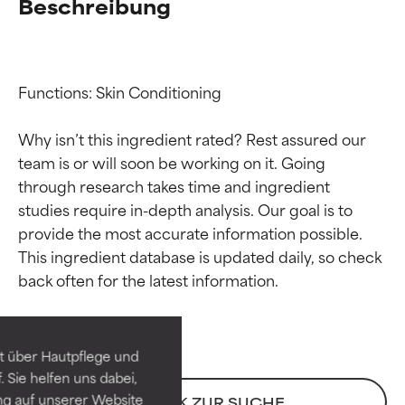
Beschreibung
Functions: Skin Conditioning

Why isn’t this ingredient rated? Rest assured our 
team is or will soon be working on it. Going 
through research takes time and ingredient 
studies require in-depth analysis. Our goal is to 
provide the most accurate information possible. 
Bewertung der
Bewertung der
This ingredient database is updated daily, so check 
Inhaltsstoffe
Inhaltsstoffe
SEHR GUT
SEHR GUT
t über Hautpflege und
Erwiesen und durch
Erwiesen und durch
 Sie helfen uns dabei,
unabhängige Studien belegt.
unabhängige Studien belegt.
ng auf unserer Website
ZURÜCK ZUR SUCHE
Hervorragender Wirkstoff für
Hervorragender Wirkstoff für