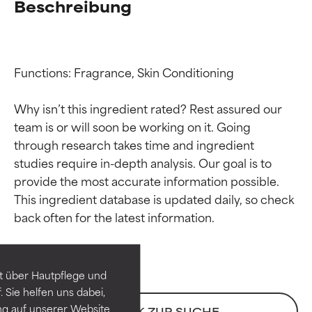
Beschreibung
Functions: Fragrance, Skin Conditioning

Why isn’t this ingredient rated? Rest assured our 
team is or will soon be working on it. Going 
through research takes time and ingredient 
studies require in-depth analysis. Our goal is to 
provide the most accurate information possible. 
Bewertung der
Bewertung der
This ingredient database is updated daily, so check 
Inhaltsstoffe
Inhaltsstoffe
SEHR GUT
SEHR GUT
t über Hautpflege und
Erwiesen und durch
Erwiesen und durch
 Sie helfen uns dabei,
unabhängige Studien belegt.
unabhängige Studien belegt.
ng auf unserer Website
ZURÜCK ZUR SUCHE
Hervorragender Wirkstoff für
Hervorragender Wirkstoff für