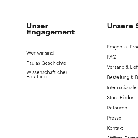
n Inhaltsstoff noch nicht eingestuft, da wir noch keine Gelegenhe
n Inhaltsstoff noch nicht eingestuft, da wir noch keine Gelegenhe
bnisse zu prüfen.
bnisse zu prüfen.
Unser
Unsere 
Engagement
Fragen zu Pro
Wer wir sind
FAQ
Paulas Geschichte
Versand & Lie
Wissenschaftlicher
Beratung
Bestellung & 
International
Store Finder
Retouren
Presse
Kontakt
Affiliate-Par