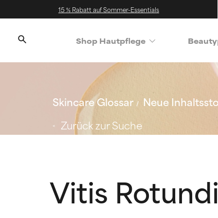
15 % Rabatt auf Sommer-Essentials
Shop Hautpflege
Beauty
Skincare Glossar
Neue Inhaltssto
Zurück zur Suche
Vitis Rotundi