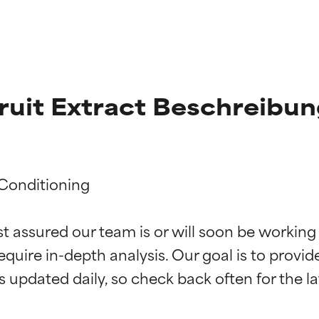
Fruit Extract Beschreibu
Conditioning

st assured our team is or will soon be working
g der Inhaltsstoffe
g der Inhaltsstoffe
equire in-depth analysis. Our goal is to provi
rch unabhängige Studien belegt. Hervorragender Wirkstoff für 
rch unabhängige Studien belegt. Hervorragender Wirkstoff für 