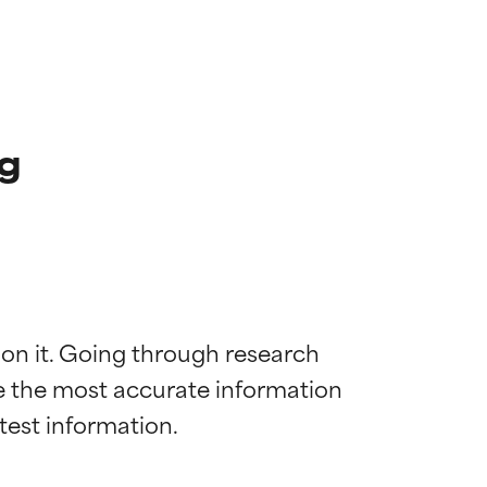
ng
 on it. Going through research 
de the most accurate information 
die meisten
die meisten