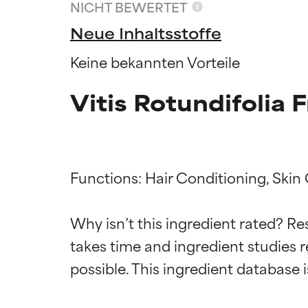
NICHT BEWERTET
Neue Inhaltsstoffe
Keine bekannten Vorteile
Vitis Rotundifolia 
Functions: Hair Conditioning, Skin 
Why isn’t this ingredient rated? Re
Bewertun
Bewertun
takes time and ingredient studies r
SEHR GUT
SEHR GUT
Erwiesen und du
Erwiesen und du