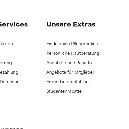
it hatten, die
it hatten, die
Services
Unsere Extras
dukten
Finde deine Pflegeroutine
Persönliche Hautberatung
ferung
Angebote und Rabatte
Bezahlung
Angebote für Mitglieder
e Domänen
Freund:in empfehlen
Studentenrabatte
tnerprogramm