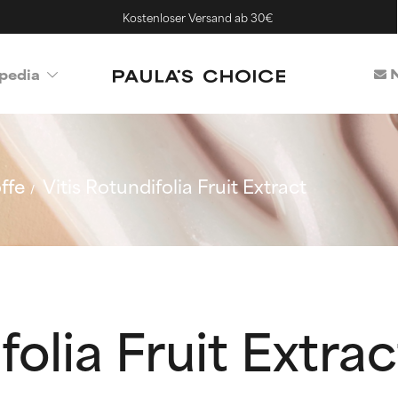
Kostenloser Versand ab 30€
N
pedia
ffe
Vitis Rotundifolia Fruit Extract
folia Fruit Extrac