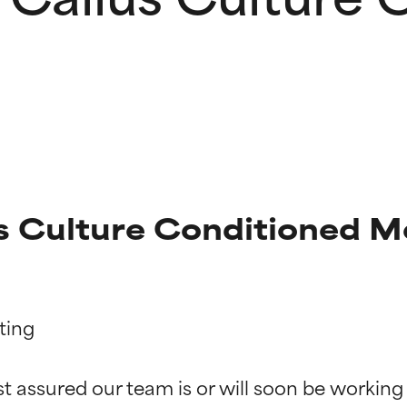
lus Culture Conditioned 
ing

g der Inhaltsstoffe
g der Inhaltsstoffe
st assured our team is or will soon be working