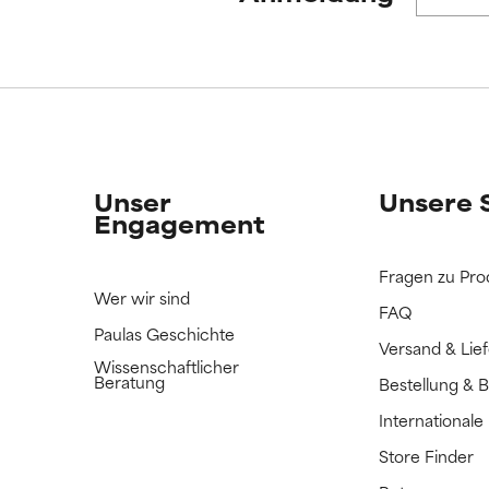
ERTET
ERTET
n Inhaltsstoff noch nicht eingestuft, da wir noch keine Gelegenhe
n Inhaltsstoff noch nicht eingestuft, da wir noch keine Gelegenhe
bnisse zu prüfen.
bnisse zu prüfen.
Unser
Unsere 
Engagement
Fragen zu Pro
Wer wir sind
FAQ
Paulas Geschichte
Versand & Lie
Wissenschaftlicher
Beratung
Bestellung & 
International
Store Finder