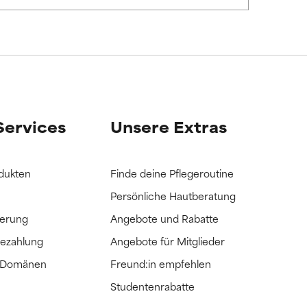
it hatten, die
it hatten, die
Services
Unsere Extras
dukten
Finde deine Pflegeroutine
Persönliche Hautberatung
ferung
Angebote und Rabatte
Bezahlung
Angebote für Mitglieder
e Domänen
Freund:in empfehlen
Studentenrabatte