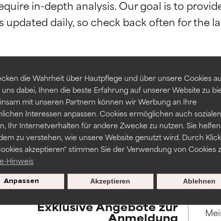
equire in-depth analysis. Our goal is to provi
rch unabhängige Studien belegt. Hervorragender Wirkstoff für 
rch unabhängige Studien belegt. Hervorragender Wirkstoff für 
-probleme.
-probleme.
erbesserung der Textur, Stabilität oder Tiefenwirkung einer For
erbesserung der Textur, Stabilität oder Tiefenwirkung einer For
cken die Wahrheit über Hautpflege und über unsere Cookies auf
 uns dabei, Ihnen die beste Erfahrung auf unserer Website zu bi
ZURÜCK ZUR SUCHE
NITTLICH
NITTLICH
nsam mit unseren Partnern können wir Werbung an Ihre
nicht irritierend, kann aber auch ästhetische, Haltbarkeits- oder
nicht irritierend, kann aber auch ästhetische, Haltbarkeits- oder
nlichen Interessen anpassen. Cookies ermöglichen auch soziale
sen, die die Verwendbarkeit einschränken.
sen, die die Verwendbarkeit einschränken.
, Ihr Internetverhalten für andere Zwecke zu nutzen. Sie helfen
dem zu verstehen, wie unsere Website genutzt wird. Durch Klick
ssar werden wissenschaftliche Studien herangezogen, die durch
Cookies akzeptieren“ stimmen Sie der Verwendung von Cookies z
und Verfügbarkeiten variieren je nach Land und Region.
Gefahr von Hautreizungen. Das Risiko wächst, wenn es mit ande
Gefahr von Hautreizungen. Das Risiko wächst, wenn es mit ande
e-Hinweis
haltsstoffen kombiniert wird.
haltsstoffen kombiniert wird.
Anpassen
Akzeptieren
Ablehnen
HT
HT
en, Entzündungen, Trockenheit etc. verursachen. Kann bei besti
en, Entzündungen, Trockenheit etc. verursachen. Kann bei besti
Exklusive Angebote zur
hilfreich sein, schadet aber insgesamt nachweislich mehr, als da
hilfreich sein, schadet aber insgesamt nachweislich mehr, als da
Anmeldung