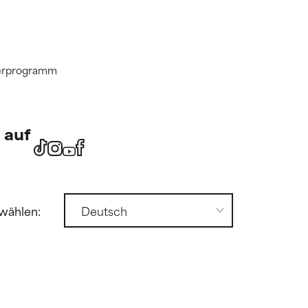
tnerprogramm
 auf
wählen: