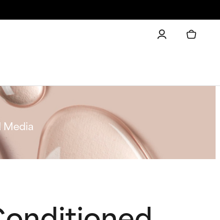
d Media
 Conditioned