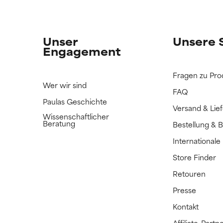
n Inhaltsstoff noch nicht eingestuft, da wir noch keine Gelegenhe
n Inhaltsstoff noch nicht eingestuft, da wir noch keine Gelegenhe
bnisse zu prüfen.
bnisse zu prüfen.
Unser
Unsere 
Engagement
Fragen zu Pro
Wer wir sind
FAQ
Paulas Geschichte
Versand & Lie
Wissenschaftlicher
Beratung
Bestellung & 
International
Store Finder
Retouren
Presse
Kontakt
Affiliate-Par