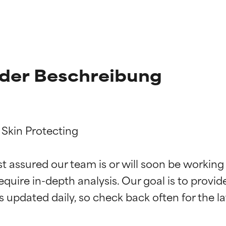
der Beschreibung
Skin Protecting

st assured our team is or will soon be working
g der Inhaltsstoffe
g der Inhaltsstoffe
equire in-depth analysis. Our goal is to provi
rch unabhängige Studien belegt. Hervorragender Wirkstoff für 
rch unabhängige Studien belegt. Hervorragender Wirkstoff für 