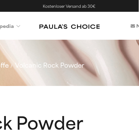
Kostenloser Versand ab 30€
N
pedia
ffe
Volcanic Rock Powder
ck Powder