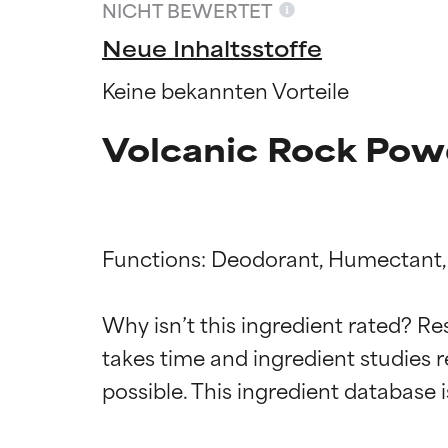
NICHT BEWERTET
Neue Inhaltsstoffe
Keine bekannten Vorteile
Volcanic Rock Pow
Functions: Deodorant, Humectant, 
Why isn’t this ingredient rated? Re
Bewertun
Bewertun
takes time and ingredient studies r
SEHR GUT
SEHR GUT
Erwiesen und du
Erwiesen und du