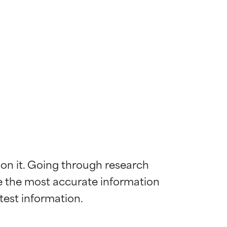
 on it. Going through research 
de the most accurate information 
die meisten
die meisten