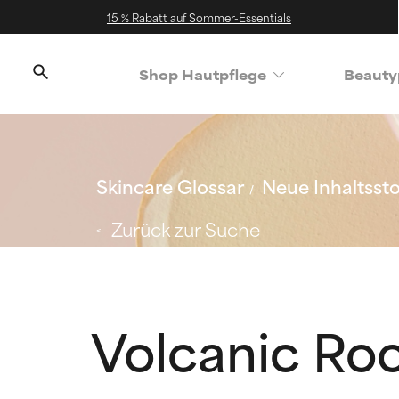
15 % Rabatt auf Sommer-Essentials
Shop Hautpflege
Beauty
Skincare Glossar
Neue Inhaltssto
Zurück zur Suche
Volcanic Ro