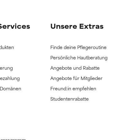
it hatten, die
it hatten, die
Services
Unsere Extras
dukten
Finde deine Pflegeroutine
Persönliche Hautberatung
ferung
Angebote und Rabatte
Bezahlung
Angebote für Mitglieder
e Domänen
Freund:in empfehlen
Studentenrabatte
tnerprogramm