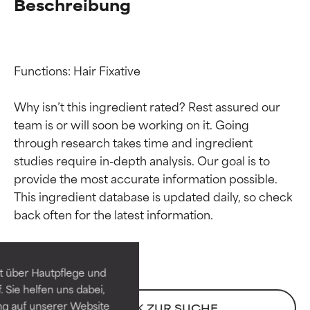
Beschreibung
Functions: Hair Fixative

Why isn’t this ingredient rated? Rest assured our 
team is or will soon be working on it. Going 
through research takes time and ingredient 
studies require in-depth analysis. Our goal is to 
provide the most accurate information possible. 
Bewertung der
Bewertung der
This ingredient database is updated daily, so check 
Inhaltsstoffe
Inhaltsstoffe
SEHR GUT
SEHR GUT
t über Hautpflege und
Erwiesen und durch
Erwiesen und durch
 Sie helfen uns dabei,
unabhängige Studien belegt.
unabhängige Studien belegt.
ng auf unserer Website
ZURÜCK ZUR SUCHE
Hervorragender Wirkstoff für
Hervorragender Wirkstoff für