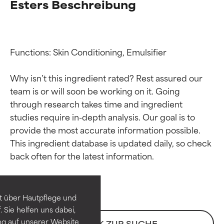
Esters Beschreibung
Functions: Skin Conditioning, Emulsifier

Why isn’t this ingredient rated? Rest assured our 
team is or will soon be working on it. Going 
through research takes time and ingredient 
studies require in-depth analysis. Our goal is to 
provide the most accurate information possible. 
Bewertung der
Bewertung der
This ingredient database is updated daily, so check 
Inhaltsstoffe
Inhaltsstoffe
SEHR GUT
SEHR GUT
t über Hautpflege und
Erwiesen und durch
Erwiesen und durch
 Sie helfen uns dabei,
unabhängige Studien belegt.
unabhängige Studien belegt.
ng auf unserer Website
ZURÜCK ZUR SUCHE
Hervorragender Wirkstoff für
Hervorragender Wirkstoff für