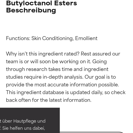
Butyloctanol Esters
Beschreibung
Functions: Skin Conditioning, Emollient

Why isn’t this ingredient rated? Rest assured our 
team is or will soon be working on it. Going 
through research takes time and ingredient 
studies require in-depth analysis. Our goal is to 
provide the most accurate information possible. 
Bewertung der
Bewertung der
This ingredient database is updated daily, so check 
Inhaltsstoffe
Inhaltsstoffe
SEHR GUT
SEHR GUT
t über Hautpflege und
Erwiesen und durch
Erwiesen und durch
 Sie helfen uns dabei,
unabhängige Studien belegt.
unabhängige Studien belegt.