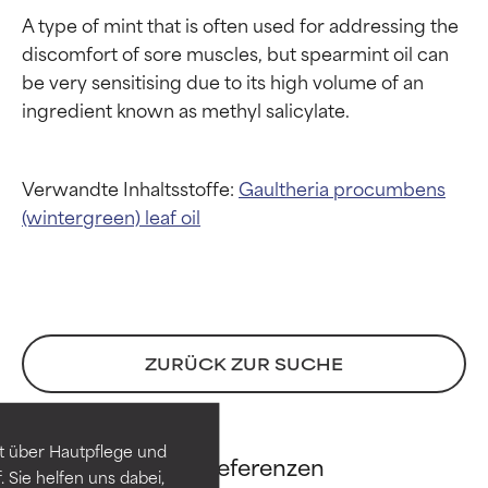
A type of mint that is often used for addressing the 
discomfort of sore muscles, but spearmint oil can 
be very sensitising due to its high volume of an 
Verwandte Inhaltsstoffe:
Gaultheria procumbens
(wintergreen) leaf oil
Bewertung der
Bewertung der
Inhaltsstoffe
Inhaltsstoffe
ZURÜCK ZUR SUCHE
SEHR GUT
SEHR GUT
t über Hautpflege und
Wintergreen Oil Referenzen
Erwiesen und durch
Erwiesen und durch
 Sie helfen uns dabei,
unabhängige Studien belegt.
unabhängige Studien belegt.