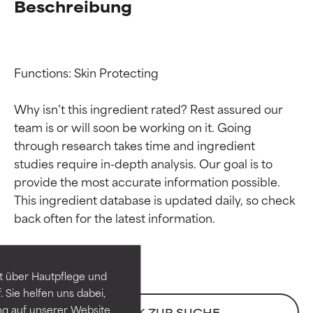
Beschreibung
Functions: Skin Protecting

Why isn’t this ingredient rated? Rest assured our 
team is or will soon be working on it. Going 
through research takes time and ingredient 
studies require in-depth analysis. Our goal is to 
provide the most accurate information possible. 
Bewertung der
Bewertung der
This ingredient database is updated daily, so check 
Inhaltsstoffe
Inhaltsstoffe
SEHR GUT
SEHR GUT
t über Hautpflege und
Erwiesen und durch
Erwiesen und durch
 Sie helfen uns dabei,
unabhängige Studien belegt.
unabhängige Studien belegt.
ng auf unserer Website
ZURÜCK ZUR SUCHE
Hervorragender Wirkstoff für
Hervorragender Wirkstoff für