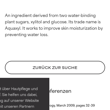
An ingredient derived from two water-binding 
plant sugars, xylitol and glucose. Its trade name is 
Aquaxyl. It works to improve skin moisturization by 
Bewertung der
Bewertung der
ZURÜCK ZUR SUCHE
Inhaltsstoffe
Inhaltsstoffe
SEHR GUT
SEHR GUT
t über Hautpflege und
Xylitylglucoside Referenzen
Erwiesen und durch
Erwiesen und durch
 Sie helfen uns dabei,
unabhängige Studien belegt.
unabhängige Studien belegt.
ng auf unserer Website
Hervorragender Wirkstoff für
Hervorragender Wirkstoff für
Journal of Cosmetic Dermatology, March 2009, pages 32-39
it unseren Partnern
die meisten Hauttypen und -
die meisten Hauttypen und -