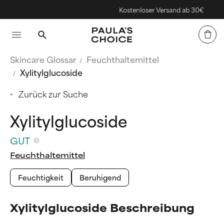
Kostenloser Versand ab 30€
Skincare Glossar
‌Feuchthaltemittel
Xylitylglucoside
Zurück zur Suche
Xylitylglucoside
GUT
‌Feuchthaltemittel
Feuchtigkeit
Beruhigend
Xylitylglucoside Beschreibung