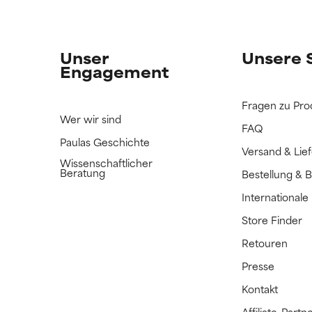
n Inhaltsstoff noch nicht eingestuft, da wir noch keine Gelegenhe
n Inhaltsstoff noch nicht eingestuft, da wir noch keine Gelegenhe
bnisse zu prüfen.
bnisse zu prüfen.
Unser
Unsere 
Engagement
Fragen zu Pro
Wer wir sind
FAQ
Paulas Geschichte
Versand & Lie
Wissenschaftlicher
Beratung
Bestellung & 
International
Store Finder
Retouren
Presse
Kontakt
Affiliate-Par