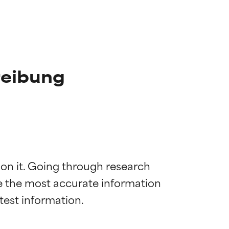
reibung
 on it. Going through research 
de the most accurate information 
die meisten
die meisten