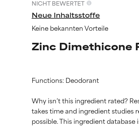
NICHT BEWERTET
Neue Inhaltsstoffe
Keine bekannten Vorteile
Zinc Dimethicone 
Functions: Deodorant

Why isn’t this ingredient rated? Re
Bewertun
Bewertun
takes time and ingredient studies r
SEHR GUT
SEHR GUT
Erwiesen und du
Erwiesen und du