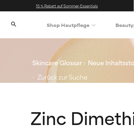
15 % Rabatt auf Sommer-Essentials
Shop Hautpflege
Beauty
Skincare Glossar
Neue Inhaltssto
Zurück zur Suche
Zinc Dimeth