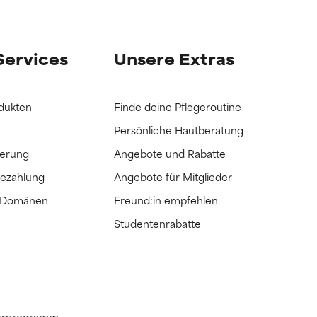
it hatten, die
it hatten, die
Services
Unsere Extras
dukten
Finde deine Pflegeroutine
Persönliche Hautberatung
ferung
Angebote und Rabatte
Bezahlung
Angebote für Mitglieder
e Domänen
Freund:in empfehlen
Studentenrabatte
tnerprogramm