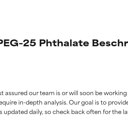
PEG-25 Phthalate Besch
st assured our team is or will soon be working
g der Inhaltsstoffe
g der Inhaltsstoffe
equire in-depth analysis. Our goal is to provi
rch unabhängige Studien belegt. Hervorragender Wirkstoff für 
rch unabhängige Studien belegt. Hervorragender Wirkstoff für 