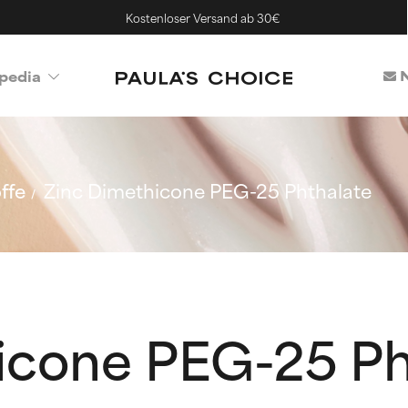
Kostenloser Versand ab 30€
N
pedia
ffe
Zinc Dimethicone PEG-25 Phthalate
icone PEG-25 Ph