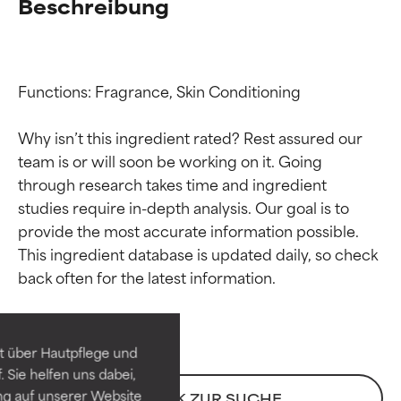
Beschreibung
Functions: Fragrance, Skin Conditioning

Why isn’t this ingredient rated? Rest assured our 
team is or will soon be working on it. Going 
through research takes time and ingredient 
studies require in-depth analysis. Our goal is to 
provide the most accurate information possible. 
Bewertung der
Bewertung der
This ingredient database is updated daily, so check 
Inhaltsstoffe
Inhaltsstoffe
SEHR GUT
SEHR GUT
t über Hautpflege und
Erwiesen und durch
Erwiesen und durch
 Sie helfen uns dabei,
unabhängige Studien belegt.
unabhängige Studien belegt.
ng auf unserer Website
ZURÜCK ZUR SUCHE
Hervorragender Wirkstoff für
Hervorragender Wirkstoff für