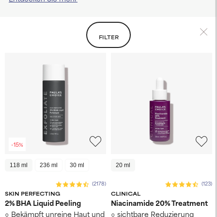
FILTER
-15%
118 ml
236 ml
30 ml
20 ml
(2178)
(123)
SKIN PERFECTING
CLINICAL
2% BHA Liquid Peeling
Niacinamide 20% Treatment
Bekämpft unreine Haut und
sichtbare Reduzierung