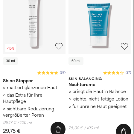
-15%
30 ml
60 ml
(87)
(27)
SKIN BALANCING
Shine Stopper
Nachtcreme
mattiert glänzende Haut
bringt die Haut in Balance
das Extra für Ihre
leichte, nicht-fettige Lotion
Hautpflege
für unreine Haut geeignet
sichtbare Reduzierung
vergrößerter Poren
99,17 € / 100 ml
75,00 € / 100 ml
29,75 €