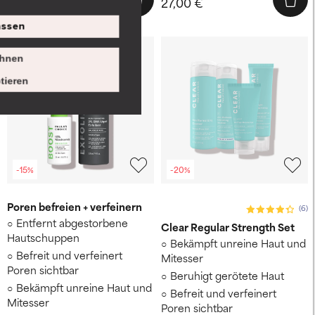
27,00 €
78,00 €
ssen
hnen
tieren
-15%
-20%
Poren befreien + verfeinern
(6)
Entfernt abgestorbene
Clear Regular Strength Set
Hautschuppen
Bekämpft unreine Haut und
Befreit und verfeinert
Mitesser
Poren sichtbar
Beruhigt gerötete Haut
Bekämpft unreine Haut und
Befreit und verfeinert
Mitesser
Poren sichtbar