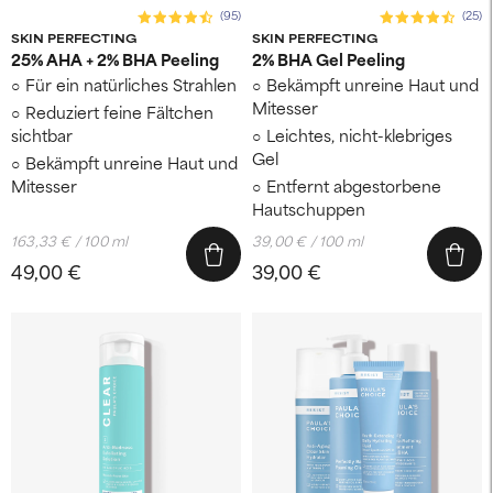
(95)
(25)
SKIN PERFECTING
SKIN PERFECTING
25% AHA + 2% BHA Peeling
2% BHA Gel Peeling
Für ein natürliches Strahlen
Bekämpft unreine Haut und
Mitesser
Reduziert feine Fältchen
sichtbar
Leichtes, nicht-klebriges
Gel
Bekämpft unreine Haut und
Mitesser
Entfernt abgestorbene
Hautschuppen
163,33 € / 100 ml
39,00 € / 100 ml
49,00 €
39,00 €