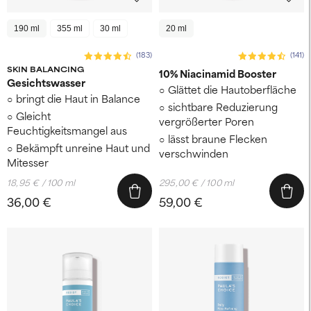
190 ml
355 ml
30 ml
20 ml
(183)
(141)
SKIN BALANCING
10% Niacinamid Booster
Gesichtswasser
Glättet die Hautoberfläche
bringt die Haut in Balance
sichtbare Reduzierung
Gleicht
vergrößerter Poren
Feuchtigkeitsmangel aus
lässt braune Flecken
Bekämpft unreine Haut und
verschwinden
Mitesser
18,95 € / 100 ml
295,00 € / 100 ml
36,00 €
59,00 €