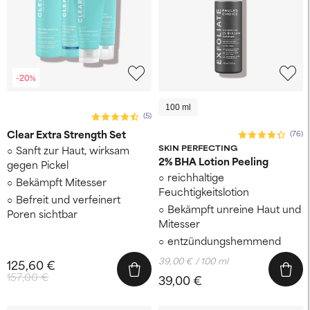
-20%
100 ml
(5)
Clear Extra Strength Set
(76)
Sanft zur Haut, wirksam
SKIN PERFECTING
2% BHA Lotion Peeling
gegen Pickel
reichhaltige
Bekämpft Mitesser
Feuchtigkeitslotion
Befreit und verfeinert
Bekämpft unreine Haut und
Poren sichtbar
Mitesser
entzündungshemmend
39,00 € / 100 ml
125,60 €
157,00 €
39,00 €