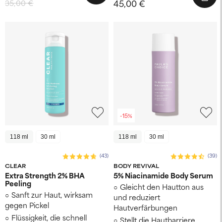
45,00 €
35,00 €
-15%
118 ml
30 ml
118 ml
30 ml
(43)
(39)
CLEAR
BODY REVIVAL
Extra Strength 2% BHA
5% Niacinamide Body Serum
Peeling
Gleicht den Hautton aus
Sanft zur Haut, wirksam
und reduziert
gegen Pickel
Hautverfärbungen
Flüssigkeit, die schnell
Stellt die Hautbarriere