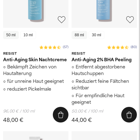
50 ml
10 ml
88 ml
30 ml
(57)
(80)
RESIST
RESIST
Anti-Aging Skin Nachtcreme
Anti-Aging 2% BHA Peeling
Bekämpft Zeichen von
Entfernt abgestorbene
Hautalterung
Hautschuppen
für unreine Haut geeignet
Reduziert feine Fältchen
sichtbar
reduziert Pickelmale
Für empfindliche Haut
geeignet
96,00 € / 100 ml
50,00 € / 100 ml
48,00 €
44,00 €