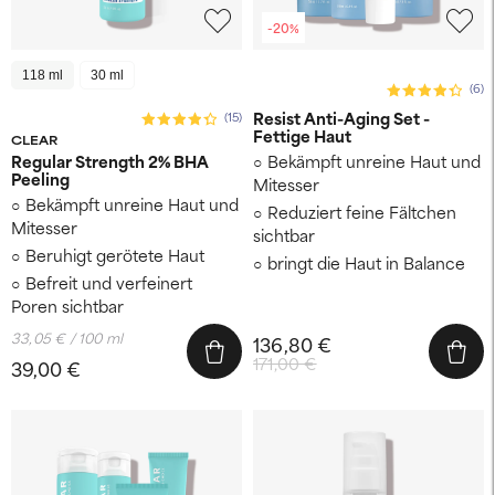
-20%
118 ml
30 ml
(6)
Resist Anti-Aging Set -
(15)
Fettige Haut
CLEAR
Regular Strength 2% BHA
Bekämpft unreine Haut und
Peeling
Mitesser
Bekämpft unreine Haut und
Reduziert feine Fältchen
Mitesser
sichtbar
Beruhigt gerötete Haut
bringt die Haut in Balance
Befreit und verfeinert
Poren sichtbar
33,05 € / 100 ml
136,80 €
171,00 €
39,00 €