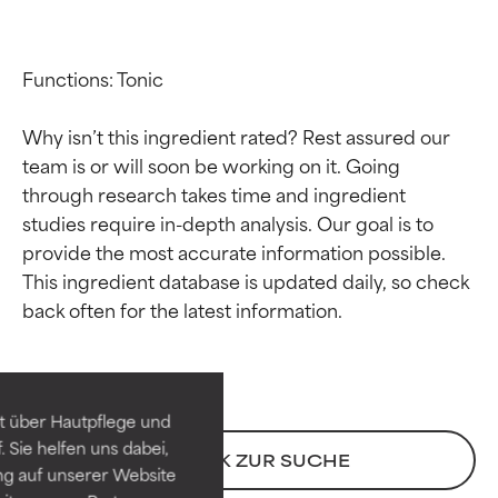
Functions: Tonic

Why isn’t this ingredient rated? Rest assured our 
team is or will soon be working on it. Going 
through research takes time and ingredient 
studies require in-depth analysis. Our goal is to 
provide the most accurate information possible. 
This ingredient database is updated daily, so check 
Bewertung der
Bewertung der
Inhaltsstoffe
Inhaltsstoffe
SEHR GUT
SEHR GUT
t über Hautpflege und
Erwiesen und durch
Erwiesen und durch
 Sie helfen uns dabei,
unabhängige Studien belegt.
unabhängige Studien belegt.
ZURÜCK ZUR SUCHE
ng auf unserer Website
Hervorragender Wirkstoff für
Hervorragender Wirkstoff für