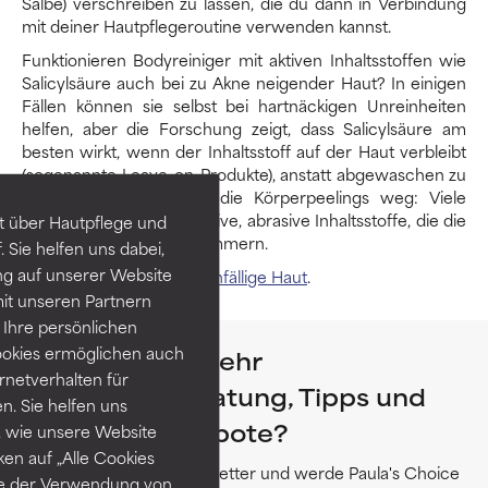
Salbe) verschreiben zu lassen, die du dann in Verbindung
mit deiner Hautpflegeroutine verwenden kannst.
Funktionieren Bodyreiniger mit aktiven Inhaltsstoffen wie
Salicylsäure auch bei zu Akne neigender Haut? In einigen
Fällen können sie selbst bei hartnäckigen Unreinheiten
helfen, aber die Forschung zeigt, dass Salicylsäure am
besten wirkt, wenn der Inhaltsstoff auf der Haut verbleibt
(sogenannte Leave-on-Produkte), anstatt abgewaschen zu
werden. Und bitte lass die Körperpeelings weg: Viele
Scrubs enthalten aggressive, abrasive Inhaltsstoffe, die die
t über Hautpflege und
Bacne nur noch verschlimmern.
 Sie helfen uns dabei,
ng auf unserer Website
Erfahre mehr über akneanfällige Haut
.
it unseren Partnern
Ihre persönlichen
ookies ermöglichen auch
Möchtest du mehr
ernetverhalten für
Hautpflegeberatung, Tipps und
. Sie helfen uns
exklusive Angebote?
 wie unsere Website
ken auf „Alle Cookies
Abonniere unseren Newsletter und werde Paula's Choice
ie der Verwendung von