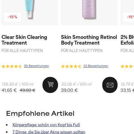
-15%
-1
Clear Skin Clearing
Skin Smoothing Retinol
2% B
Treatment
Body Treatment
Exfol
FÜR ALLE HAUTTYPEN
FÜR ALLE HAUTTYPEN
FÜR A
39 Bewertungen
53 Bewertungen
138,83 € / 100 ml
33,05 € / 100 ml
15,79 €
41,65 €
39,00 €
33,15 
49,00 €
Empfohlene Artikel
Körperpflege: schön von Kopf bis Fuß
7 Dinge, die Sie über Akne wissen sollten