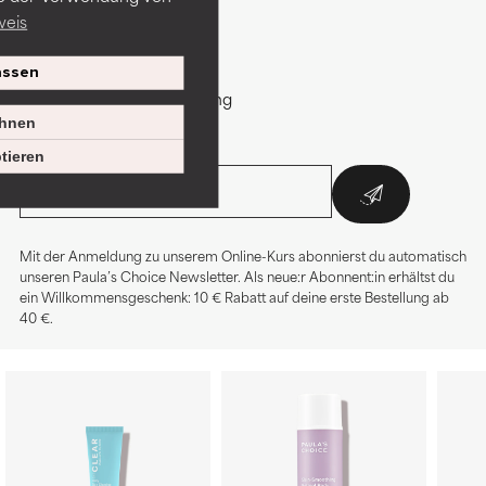
Mitglied. Deine Vorteile:
weis
+ Willkommensgeschenk
+ Exklusive Deals
+ Hautpflegeberatung
ssen
+ Geburtstagsüberraschung
hnen
E-Mail-Adresse*:
tieren
Mit der Anmeldung zu unserem Online-Kurs abonnierst du automatisch
unseren Paula’s Choice Newsletter. Als neue:r Abonnent:in erhältst du
ein Willkommensgeschenk: 10 € Rabatt auf deine erste Bestellung ab
40 €.