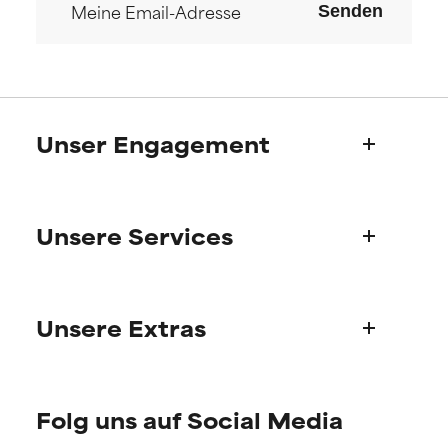
Senden
Unser Engagement
Wer wir sind
Unsere Services
Paulas Geschichte
Wissenschaftlicher Beratung
Fragen zu Produkten
Unsere Extras
FAQ
Versand & Lieferung
Finde deine Pflegeroutine
Bestellung & Bezahlung
Folg uns auf Social Media
Persönliche Hautberatung
Internationale Domänen