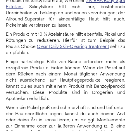
Produkt mit Salicylsäure auf, wie unser
2% BHA Body Spot
Exfoliant
. Salicylsäure hilft nicht nur, bestehende
Unreinheiten zu bekämpfen und neuen vorzubeugen; der
Allround-Superstar für akneanfällige Haut hilft auch,
Pickelmale verblassen zu lassen.
Ein Produkt mit 10 % Azelainsäure hilft ebenfalls, Pickel und
Rötungen zu reduzieren. Hierfür ist zum Beispiel das
Paula's Choice
Clear Daily Skin-Clearing Treatment
sehr zu
empfehlen.
Einige hartnäckige Fälle von Bacne erfordern mehr, als
rezeptfreie Produkte bieten können. Wenn die Pickel auf
dem Rücken nach einem Monat täglicher Anwendung
nicht ausreichend auf Hautpflegeprodukte reagieren,
kannst du es auch mit einem Produkt mit Benzoylperoxid
versuchen. Diese Produkte sind in Drogerien und
Apotheken erhältlich.
Wenn die Pickel groß und schmerzhaft sind und tief unter
der Hautoberfläche liegen, kannst du auch deinen Arzt
oder deine Ärztin konsultieren, um dir ggf. Medikamente
zur Einnahme oder zur äußeren Anwendung (z. B. eine