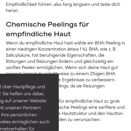
Empfindlichkeit führen, also fang langsam und taste dich
heran.
Chemische Peelings für
empfindliche Haut
Wenn du empfindliche Haut hast wähle ein BHA-Peeling in
einer niedrigen Konzentration (etwa 1 %). BHA, wie z. B.
Salicylsäure, hat beruhigende Eigenschaften, die
Rötungen und Reizungen lindern und gleichzeitig ein
sanftes Peelen ermöglichen. Wenn sich deine Haut gut
anpasst, kannst du schrittweise zu einem 2%igen BHA-
Peeling übergehen, um die Ergebnisse zu verbessern.
Vermeide starke AHA-Peelings, da sie Reizungen
t über Hautpflege und
verursachen können.
 Sie helfen uns dabei,
ng auf unserer Website
Da physikalische Peelings für empfindliche Haut zu grob
sein können, bieten chemische Peelings eine sanftere und
it unseren Partnern
effektivere Möglichkeit, die Hautstruktur und den Hautton
Ihre persönlichen
zu verbessern, ohne Schäden zu verursachen.
ookies ermöglichen auch
ernetverhalten für