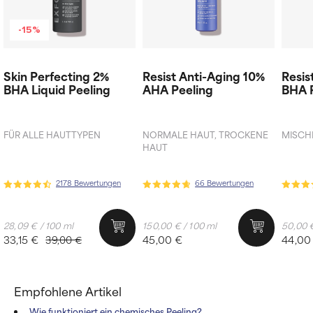
-15%
Skin Perfecting 2%
Resist Anti-Aging 10%
Resis
BHA Liquid Peeling
AHA Peeling
BHA 
FÜR ALLE HAUTTYPEN
NORMALE HAUT, TROCKENE
MISCH
HAUT
2178 Bewertungen
66 Bewertungen
28,09 € / 100 ml
150,00 € / 100 ml
50,00 €
33,15 €
45,00 €
44,00
39,00 €
Empfohlene Artikel
Wie funktioniert ein chemisches Peeling?