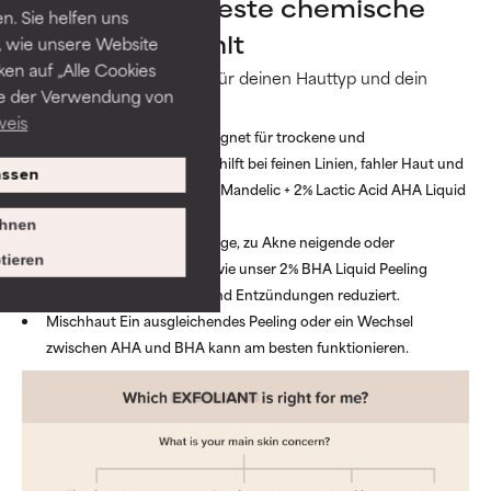
Wie man das beste chemische
. Sie helfen uns
Peeling auswählt
 wie unsere Website
ken auf „Alle Cookies
Wähle das beste Peeling für deinen Hauttyp und dein
ie der Verwendung von
Hautproblem.
weis
AHA-Peeling:
Bestens geeignet für trockene und
sonnengeschädigte Haut, hilft bei feinen Linien, fahler Haut und
ssen
rauer Textur, wie unser 6% Mandelic + 2% Lactic Acid AHA Liquid
Peeling.
hnen
BHA-Peeling:
Ideal für fettige, zu Akne neigende oder
tieren
empfindliche Haut, da es wie unser 2% BHA Liquid Peeling
verstopfte Poren befreit und Entzündungen reduziert.
Mischhaut
Ein ausgleichendes Peeling oder ein Wechsel
zwischen AHA und BHA kann am besten funktionieren.