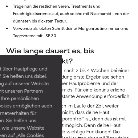
Trage nun die restlichen Seren, Treatments und
Feuchtigkeitscremes auf, auch solche mit Niacinamid – von der
dünnsten bis dicksten Textur.
Verwende als letzten Schritt deiner Morgenroutine immer eine
Tagescreme mit LSF 30+.
Wie lange dauert es, bis
Niacinamid wirkt?
t über Hautpflege und
Im Allgemeinen solltest du nach 2 bis 4 Wochen bei einer
 Sie helfen uns dabei,
zweimal täglichen Anwendung erste Ergebnisse sehen –
je nach Schweregrad deiner Hautprobleme und der
ng auf unserer Website
Konzentration des Niacinamids. Für eine kontinuierliche
it unseren Partnern
Verbesserung ist eine konstante Anwendung erforderlich.
Ihre persönlichen
ookies ermöglichen auch
Die Ergebnisse werden sich im Laufe der Zeit weiter
verbessern, aber erwarte nicht, dass deine Haut
ernetverhalten für
irgendwann vollkommen „porenfrei“ ist, denn das ist mit
. Sie helfen uns
keinem Hautpflegeprodukt möglich. Denn deine Haut
 wie unsere Website
braucht ihre Poren für viele wichtige Funktionen! Die
ken auf „Alle Cookies
Poren erscheinen feiner, der Hautton ebenmäßiger, feine