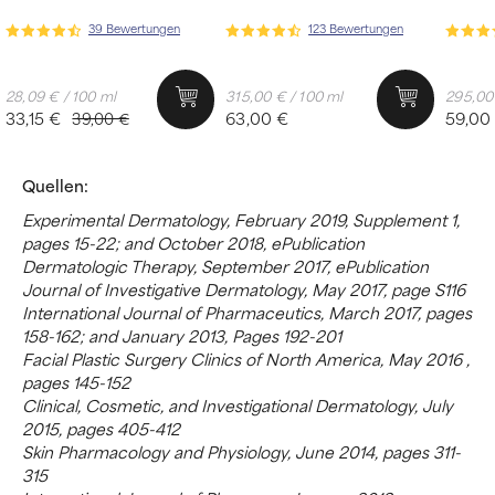
39 Bewertungen
123 Bewertungen
28,09 € / 100 ml
315,00 € / 100 ml
295,00 
33,15 €
63,00 €
59,00
39,00 €
Quellen:
Experimental Dermatology, February 2019, Supplement 1,
pages 15-22; and October 2018, ePublication
Dermatologic Therapy, September 2017, ePublication
Journal of Investigative Dermatology, May 2017, page S116
International Journal of Pharmaceutics, March 2017, pages
158-162; and January 2013, Pages 192-201
Facial Plastic Surgery Clinics of North America, May 2016 ,
pages 145-152
Clinical, Cosmetic, and Investigational Dermatology, July
2015, pages 405-412
Skin Pharmacology and Physiology, June 2014, pages 311-
315