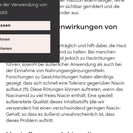
ie der Verwendung von
Linien und Fältchen werden sichtbar gemildert und die
weis
Haut sieht insgesamt gesünder aus.
Mögliche Nebenwirkungen von
ssen
Niacinamid
hnen
Niacinamid ist sehr gut verträglich und hilft dabei, die Haut
tieren
zu beruhigen und sie gesund zu halten. Bei manchen
Menschen kann Niacinamid jedoch zu Hautrötungen
führen, sowohl bei äußerlicher Anwendung als auch bei
der Einnahme von Nahrungsergänzungsmitteln.
Forschungen zu Gesichtsrötungen haben allerdings
gezeigt, dass sich schnell eine Toleranz gegenüber Niacin
aufbaut (11). Diese Rötungen können auftreten, wenn das
Niacinamid zu viel freies Niacin enthält. Eine speziell
aufbereitete Qualität dieses Inhaltsstoffs (die wir
verwenden) hat einen verschwindend geringen Niacin-
Gehalt, so dass es äußerst unwahrscheinlich ist, dass
dieses Problem auftritt.